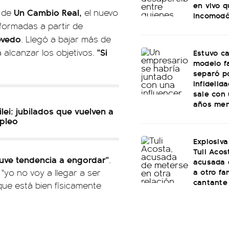
en vivo q
Un Cambio Real,
o de
el nuevo
incomod
formadas a partir de
evedo
. Llegó a bajar más de
"Si
a alcanzar los objetivos.
Estuvo c
modelo f
separó p
infidelid
sale con
años me
lei: jubilados que vuelven a
mpleo
Explosiva
Tuli Acos
tuve tendencia a engordar"
.
acusada 
a otro f
"yo no voy a llegar a ser
cantante
ue está bien físicamente