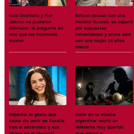
Nico Occhiato y Flor
Estuvo casado con una
Jazmín no pudieron
modelo famosa, se separó
disimular: la pregunta en
por supuestas
vivo que los incomodó
infidelidades y ahora sale
mucho
con una mujer 25 años
menor
Impacto: el gesto que
Dolor en la música
nadie vio venir de Rosalía
argentina: murió un
tras el escándalo y sus
referente muy querido
shows en el Movistar
que marcó a