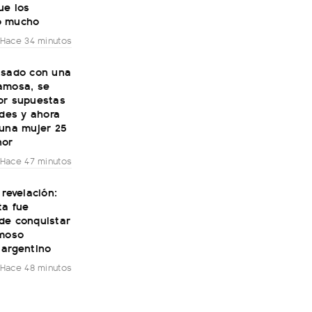
ue los
ó mucho
Hace 34 minutos
asado con una
amosa, se
or supuestas
ades y ahora
 una mujer 25
nor
Hace 47 minutos
 revelación:
ta fue
de conquistar
amoso
 argentino
Hace 48 minutos