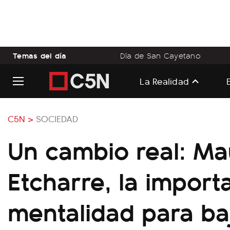
Temas del día
Día de San Cayetano
La Realidad
C5N >
SOCIEDAD
Un cambio real: Ma
Etcharre, la import
mentalidad para ba