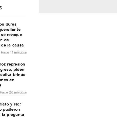
S
con duras
 querellante
 se revoque
ón de
 de la causa
Hace 11 minutos
eroz represión
greso, piden
eoliva brinde
iones en
s
Hace 26 minutos
iato y Flor
o pudieron
: la pregunta