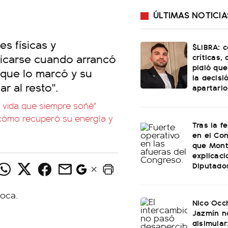
ÚLTIMAS NOTICIA
es físicas y
$LIBRA: 
ficarse cuando arrancó
críticas,
pidió que
r que lo marcó y su
la decisi
r al resto".
apartarlo
la vida que siempre soñé"
 cómo recuperó su energía y
Tras la f
en el Con
que Mont
explicac
Diputado
Nico Occh
Jazmín n
disimular