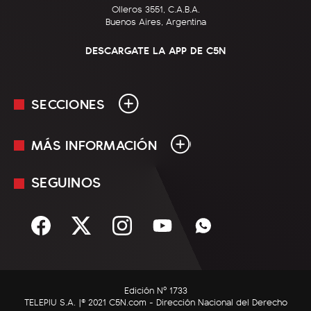
Olleros 3551, C.A.B.A.
Buenos Aires, Argentina
DESCARGATE LA APP DE C5N
SECCIONES
MÁS INFORMACIÓN
En Vivo
Minuto Uno
SEGUINOS
Mediakit
Política
Términos y condiciones
Sociedad
Rss
Economía
Enfoque
Edición Nº 1733
C5N Autos
TELEPIU S.A. |© 2021 C5N.com - Dirección Nacional del Derecho