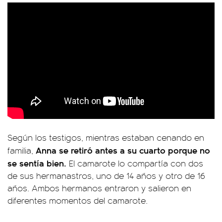
Según los testigos, mientras estaban cenando en
Anna se retiró antes a su cuarto porque no
familia,
se sentía bien.
El camarote lo compartía con dos
de sus hermanastros, uno de 14 años y otro de 16
años. Ambos hermanos entraron y salieron en
diferentes momentos del camarote.