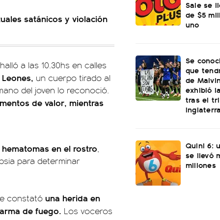
Sale se l
de $5 mi
ales satánicos y violación
uno
Se conoci
alló a las 10.30hs en calles
que tend
 Leones,
un cuerpo tirado al
de Malvi
exhibió l
mano del joven lo reconoció.
tras el t
lementos de valor, mientras
Inglaterr
Quini 6: 
 hematomas en el rostro
,
se llevó
opsia para determinar
millones
una herida en
se constató
 arma de fuego.
Los voceros