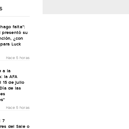
S
 hago falta":
i presentó su
nción, ¿con
 para Luck
Hace 5 horas
 a la
: la AFA
 15 de julio
Día de las
nes
es"
Hace 5 horas
: 7
res del Sale o