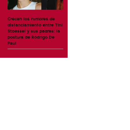
Crecen los rumores de
distanciamiento entre Tini
Stoessel y sus padres: la
postura de Rodrigo De
Paul