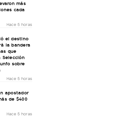
levaron más
llones cada
Hace 5 horas
ó el destino
rá la bandera
nas que
a Selección
riunfo sobre
a
Hace 5 horas
un apostador
 más de $400
Hace 5 horas