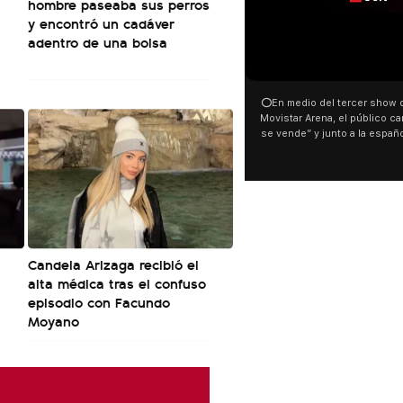
hombre paseaba sus perros
y encontró un cadáver
adentro de una bolsa
00:00
00:32
⭕En medio del tercer show de Rosalia en el
Con una proyección frente
Movistar Arena, el público cantó “la patria no
distintas organizaciones 
se vende” y junto a la española. El momento
manifestaron su rechazo a
ocurrió a dos días de la votación de la Ley de
busca modificar la Ley de T
Tierras.
pudo ver cómo convocaron 
este 6 de agosto con una 
luces en el Congreso que 
Malvinas y las inscripciones
son argentinas. Los desapar
El resto del territorio, tambié
Candela Arizaga recibió el
alta médica tras el confuso
episodio con Facundo
Moyano