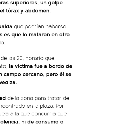
ras superiores, un golpe
 el tórax y abdomen.
palda
que podrían haberse
is es que lo mataron en otro
do.
de las 20, horario que
la víctima fue a bordo de
nto,
un campo cercano, pero él se
vediza.
dad
de la zona para tratar de
ncontrado en la plaza. Por
uela a la que concurría que
iolencia, ni de consumo o