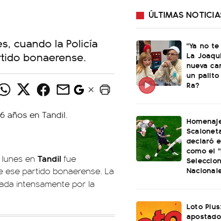
ÚLTIMAS NOTICIA
s, cuando la Policía
"Ya no te
rtido bonaerense.
La Joaqu
nueva ca
un palito
Ra?
Homenaje
Scaloneta
declaró el
como el "
Tandil
 lunes en
fue
Seleccio
Nacional
 ese partido bonaerense. La
cada intensamente por la
Loto Plus
apostado