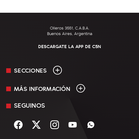
Olleros 3551, C.A.B.A.
Buenos Aires, Argentina
DESCARGATE LA APP DE C5N
SECCIONES
MÁS INFORMACIÓN
En Vivo
Minuto Uno
SEGUINOS
Mediakit
Política
Términos y condiciones
Sociedad
Rss
Economía