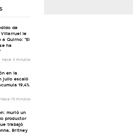
S
edido de
Villarruel le
 a Quirno: "El
 se ha
"
Hace 3 minutos
ión en la
 julio escaló
acumula 19,4%
Hace 19 minutos
n: murió un
do productor
ue trabajó
nna, Britney