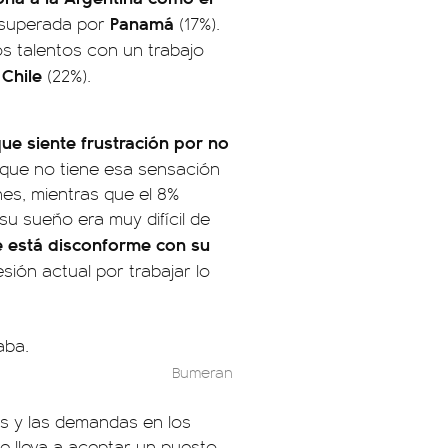
Panamá
s superada por
(17%).
os talentos con un trabajo
Chile
y
(22%).
ue siente frustración por no
ó que no tiene esa sensación
nes, mientras que el 8%
u sueño era muy difícil de
ue está disconforme con su
ión actual por trabajar lo
Bumeran
les y las demandas en los
e lleva a aceptar un puesto