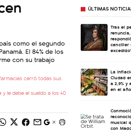
icen
ÚLTIMAS NOTICIA
Tras el p
renuncia, 
respondió
l país como el segundo
canciller
 Panamá. El 84% de los
excedido
rme con su trabajo
La inflac
Ciudad en
 farmacias cerró todas sus
a 2,9% y 
en el año
y le debe el sueldo a los 40
Conmoció
reconoci
musical q
con Mado