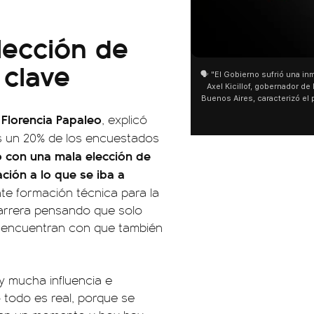
lección de
 clave
🗣️ "El Gobierno sufrió una inm
Axel Kicillof, gobernador de 
Buenos Aires, caracterizó el
de Inviolabilidad de la Pro
Florencia Papaleo
,
, explicó
como "una lista sábana con 
as un 20% de los encuestados
y destacó "la movilización p
declaración fue desde el sa
 con una mala elección de
Cayetano, donde también ad
ción a lo que se iba a
sociedad no solo sufre porqu
que también está end
te formación técnica para la
carrera pensando que solo
e encuentran con que también
ay mucha influencia e
 todo es real, porque se