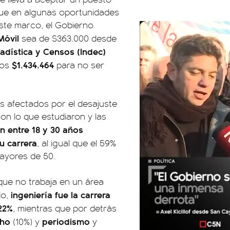
que en algunas oportunidades
este marco, el Gobierno
 Móvil
sea de $363.000 desde
tadística y Censos (Indec)
$1.434.464
nos
para no ser
ás afectados por el desajuste
on lo que estudiaron y las
en entre 18 y 30 años
u carrera
, al igual que el 59%
mayores de 50.
 que no trabaja en un área
ingeniería fue la carrera
do,
22%
, mientras que por detrás
cho
periodismo
(10%) y
y