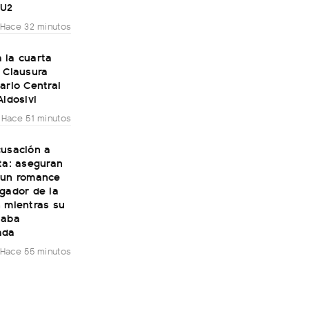
 U2
Hace 32 minutos
 la cuarta
 Clausura
ario Central
Aldosivi
Hace 51 minutos
cusación a
ta: aseguran
 un romance
gador de la
n mientras su
taba
ada
Hace 55 minutos