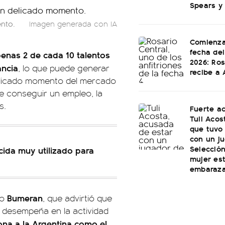
Spears y
ento.
Imagen generada con IA
Comienza
fecha del
enas 2 de cada 10 talentos
2026: Ros
ancia
, lo que puede generar
recibe a 
delicado momento del mercado
e conseguir un empleo, la
s.
Fuerte a
Tuli Acos
que tuvo
con un ju
Selecció
cida muy utilizado para
mujer es
embaraz
Bumeran
eo
, que advirtió que
e desempeña en la actividad
ona a la Argentina como el