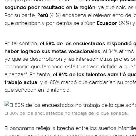
segundo peor resultado en la región
, ya que solo e
Perú
Por su parte,
(41%) encabeza el relevamiento de l
Ecuador
que anhelaban y por detrás se sitúan
(24%) 
el 58% de los encuestados respondió q
En tal sentido,
haber logrado sus metas vocacionales
, el 34% afirm
ya que se desarrollaron y les interesan otras profesio
reconoció que tampoco está frustrado debido a que "s
el 84% de los talentos admitió q
alcanzar". En tanto,
trabajo actual
y el 85% marcó que cambiarían su profes
que soñaban en la infancia.
El 80% de los encuestados no trabaja de lo que soñaba.
El panorama refleja la brecha entre los sueños infanti
rubros. También se asocia con la crisis económica, qu