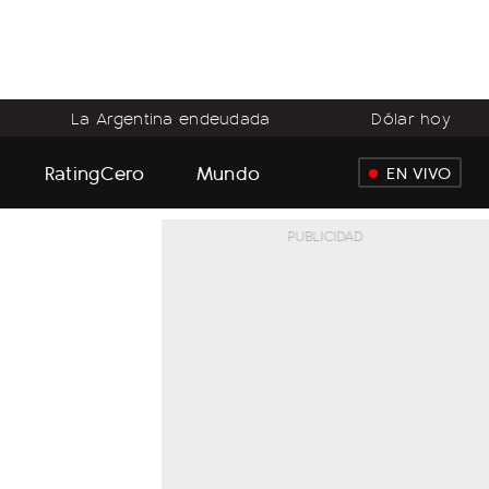
La Argentina endeudada
Dólar hoy
RatingCero
Mundo
EN VIVO