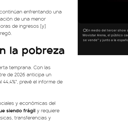
continúan enfrentando una
inación de una menor
oras de ingresos [y]
⭕En medio del tercer show d
gregó.
Movistar Arena, el público can
se vende” y junto a la españ
n la pobreza
ocurrió a dos días de la votac
Tierras.
lerta temprana
. Con las
stre de 2026 anticipa un
al
44,4%
", prevé el informe de
sociales y económicas del
ue siendo frágil
y requiere
icas, transferencias y