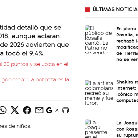
ÚLTIMAS NOTICIA
tidad detalló que se
En pleno
018, aunque aclaran
Rosalía, 
rechazó l
 de 2026 advierten que
modificac
ia tocó el 9,4%.
de Tierra
no se ve
i 30 puntos y se ubica en el
u gobierno: "La pobreza es la
Shakira 
internet:
icónico 
computa
La Joaqu
con Rosal
su ruptu