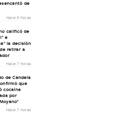
desencantó de
Hace 6 horas
no calificó de
l" e
ca" la decisión
de retirar a
ador
Hace 7 horas
do de Candela
confirmó que
ó cocaína
rada por
 Moyano"
Hace 7 horas