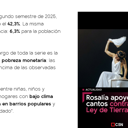
gundo semestre de 2025,
42,3%
ó el
. La misma
6,3%
ncia:
para la población
rgo de toda la serie es la
la pobreza monetaria
: las
ncima de las observadas
 entre niñas, niños y
bajo clima
 hogares con
a en barrios populares
y
dado".