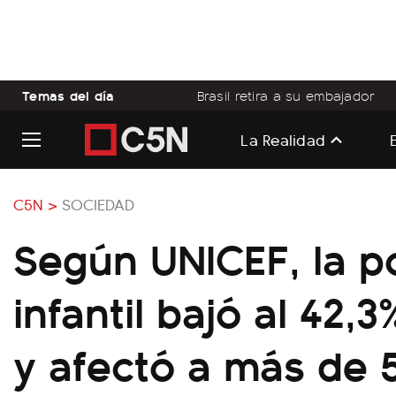
Temas del día
Brasil retira a su embajador
La Realidad
C5N >
SOCIEDAD
Según UNICEF, la p
infantil bajó al 42,
y afectó a más de 