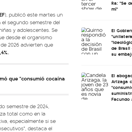
Ra: "Se 
mí"
EF
), publicó este martes un
 el segundo semestre del
niñas y adolescentes. Se
El Gobier
"unilatera
que desde el organismo
"ideológi
e de 2026 advierten que
de Brasil 
,4%.
su embaj
El aboga
rmó que "consumió cocaína
Arizaga 
"consumi
suminist
Facundo
undo semestre de 2024,
za total como en la
tiva, especialmente si se
secutivos", destaca el