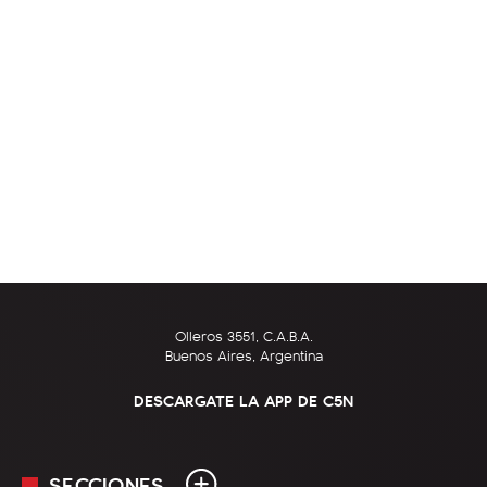
Olleros 3551, C.A.B.A.
Buenos Aires, Argentina
DESCARGATE LA APP DE C5N
SECCIONES