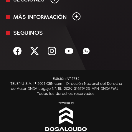
MÁS INFORMACIÓN
En Vivo
Minuto Uno
SEGUINOS
Mediakit
Política
Términos y condiciones
Sociedad
Rss
Economía
Enfoque
Edición Nº 1732
C5N Autos
TELEPIU S.A. |© 2021 C5N.com - Dirección Nacional del Derecho
de Autor DNDA Legajo N°: RL-2024-31679423-APN-DNDA#MJ -
RatingCero
Todos los derechos reservados.
Deportes
Lifestyle
Astrología