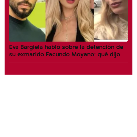
Eva Bargiela habló sobre la detención de
su exmarido Facundo Moyano: qué dijo