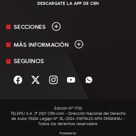
DESCARGATE LA APP DE C5N
SECCIONES
MÁS INFORMACIÓN
En Vivo
Minuto Uno
SEGUINOS
Mediakit
Política
Términos y condiciones
Sociedad
Rss
Economía
Enfoque
Edición Nº 1733
C5N Autos
TELEPIU S.A. |© 2021 C5N.com - Dirección Nacional del Derecho
de Autor DNDA Legajo N°: RL-2024-31679423-APN-DNDA#MJ -
RatingCero
Todos los derechos reservados.
Deportes