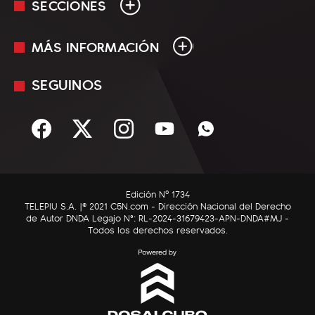
SECCIONES
MÁS INFORMACIÓN
En Vivo
Minuto Uno
SEGUINOS
Mediakit
Política
Términos y condiciones
Sociedad
Rss
Economía
Enfoque
Edición Nº 1734
C5N Autos
TELEPIU S.A. |© 2021 C5N.com - Dirección Nacional del Derecho
de Autor DNDA Legajo N°: RL-2024-31679423-APN-DNDA#MJ -
RatingCero
Todos los derechos reservados.
Deportes
Lifestyle
Astrología