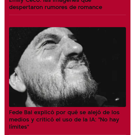
despertaron rumores de romance
Fede Bal explicó por qué se alejó de los
medios y criticó el uso de la IA: "No hay
límites"