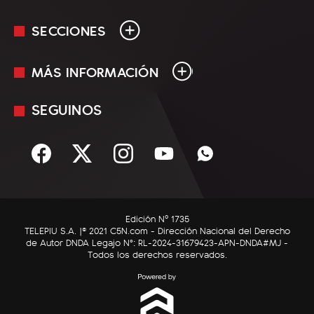
SECCIONES
MÁS INFORMACIÓN
En Vivo
Minuto Uno
SEGUINOS
Mediakit
Política
Términos y condiciones
Sociedad
Rss
Economía
Enfoque
Edición Nº 1735
C5N Autos
TELEPIU S.A. |© 2021 C5N.com - Dirección Nacional del Derecho
de Autor DNDA Legajo N°: RL-2024-31679423-APN-DNDA#MJ -
RatingCero
Todos los derechos reservados.
Deportes
Lifestyle