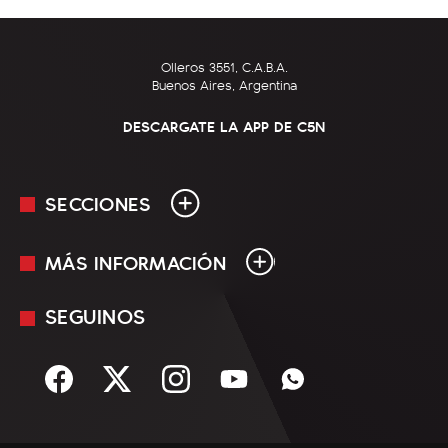
Olleros 3551, C.A.B.A.
Buenos Aires, Argentina
DESCARGATE LA APP DE C5N
SECCIONES
MÁS INFORMACIÓN
En Vivo
Minuto Uno
SEGUINOS
Mediakit
Política
Términos y condiciones
Sociedad
Rss
Economía
Enfoque