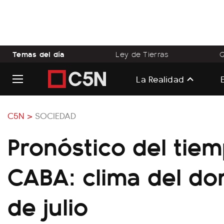
Temas del día
Ley de Tierras
Q
La Realidad
C5N >
SOCIEDAD
Pronóstico del tie
CABA: clima del do
de julio