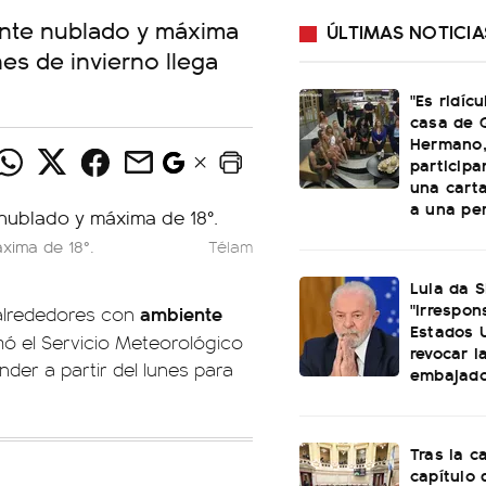
ente nublado y máxima
ÚLTIMAS NOTICIA
es de invierno llega
"Es ridícu
casa de 
Hermano,
particip
una cart
a una per
xima de 18°.
Télam
Lula da S
"irrespon
ambiente
 alrededores con
Estados 
ó el Servicio Meteorológico
revocar l
er a partir del lunes para
embajado
Tras la c
capítulo d