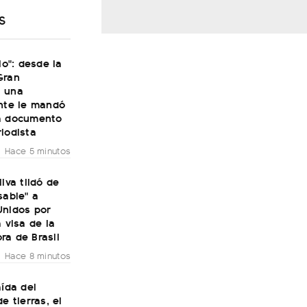
S
lo": desde la
Gran
 una
ante le mandó
a documento
iodista
Hace 5 minutos
ilva tildó de
sable" a
Unidos por
a visa de la
ra de Brasil
Hace 8 minutos
aída del
e tierras, el