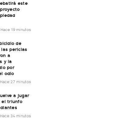
ebatirá este
 proyecto
opiedad
Hace 19 minutos
sbicidio de
 las pericias
ron a
s y la
dio por
l odio
Hace 27 minutos
uelve a jugar
 el triunfo
udiantes
Hace 34 minutos