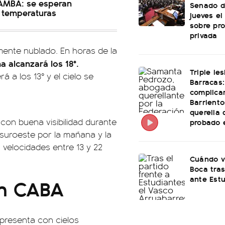
l AMBA: se esperan
Senado d
 temperaturas
jueves el
sobre pr
privada
lmente nublado. En horas de la
a alcanzará los 18°.
Triple le
 a los 13° y el cielo se
Barracas:
complica
Barriento
querella 
con buena visibilidad durante
probado e
 suroeste por la mañana y la
 velocidades entre 13 y 22
Cuándo v
Boca tras
ante Est
en CABA
presenta con cielos