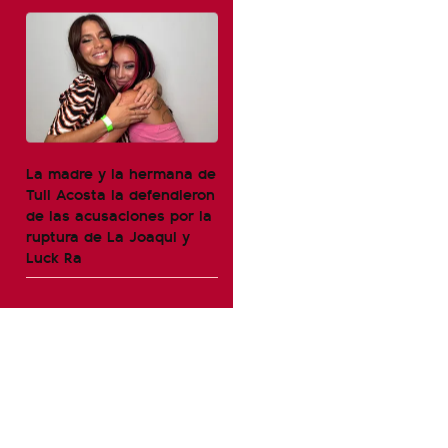
La madre y la hermana de
Tuli Acosta la defendieron
de las acusaciones por la
ruptura de La Joaqui y
Luck Ra