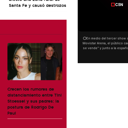
Santa Fe y causó destrozos
00:00
⭕En medio del tercer show d
Movistar Arena, el público can
se vende” y junto a la españ
ocurrió a dos días de la votac
Tierras.
Crecen los rumores de
distanciamiento entre Tini
Stoessel y sus padres: la
postura de Rodrigo De
Paul