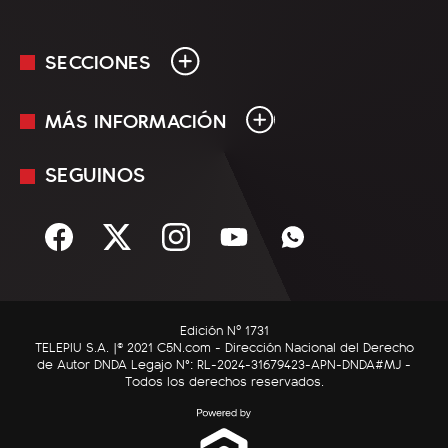
SECCIONES
MÁS INFORMACIÓN
En Vivo
Minuto Uno
SEGUINOS
Mediakit
Política
Términos y condiciones
Sociedad
Rss
Economía
Enfoque
Edición Nº 1731
C5N Autos
TELEPIU S.A. |© 2021 C5N.com - Dirección Nacional del Derecho
de Autor DNDA Legajo N°: RL-2024-31679423-APN-DNDA#MJ -
RatingCero
Todos los derechos reservados.
Deportes
Lifestyle