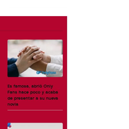
Es famosa, abrió Only
Fans hace poco y acaba
de presentar a su nueva
novia