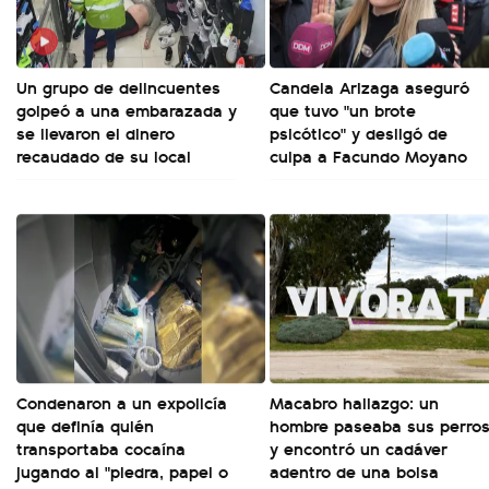
Un grupo de delincuentes
Candela Arizaga aseguró
golpeó a una embarazada y
que tuvo "un brote
se llevaron el dinero
psicótico" y desligó de
recaudado de su local
culpa a Facundo Moyano
Condenaron a un expolicía
Macabro hallazgo: un
que definía quién
hombre paseaba sus perro
transportaba cocaína
y encontró un cadáver
jugando al "piedra, papel o
adentro de una bolsa