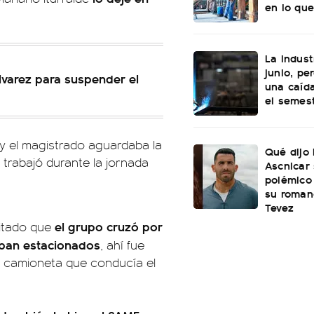
en lo que
La indust
junio, pe
Álvarez para suspender el
una caída
el semes
s y el magistrado aguardaba la
Qué dijo
ue trabajó durante la jornada
Ascnicar
polémico
su roman
Tevez
el grupo cruzó por
ditado que
taban estacionados
, ahí fue
a camioneta que conducía el