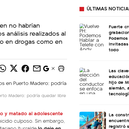
ÚLTIMAS NOTICIA
ien no habrían
Fuerte cr
 análisis realizados al
grabacio
Podemos 
nto en drogas como en
invitadas
todo
Las clave
educación
hijo de M
alemán, a
tecnolog
erto Madero: podría quedar libre
o y matado al adolescente
La const
encuentra
icidio culposo. Sin embargo,
registró 
lo deje en
 Mariano Iturralde