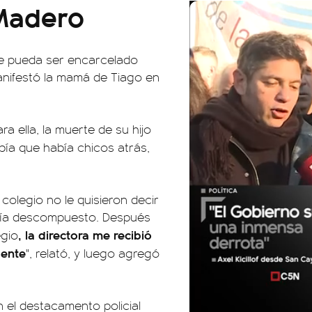
 Madero
ue pueda ser encarcelado
manifestó la mamá de Tiago en
a ella, la muerte de su hijo
bía que había chicos atrás,
colegio no le quisieron decir
había descompuesto. Después
, la directora me recibió
egio
dente
", relató, y luego agregó
n el destacamento policial