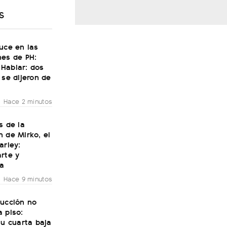
S
uce en las
nes de PH:
Hablar: dos
 se dijeron de
Hace 2 minutos
s de la
 de Mirko, el
arley:
rte y
ía
Hace 9 minutos
rucción no
 piso:
su cuarta baja