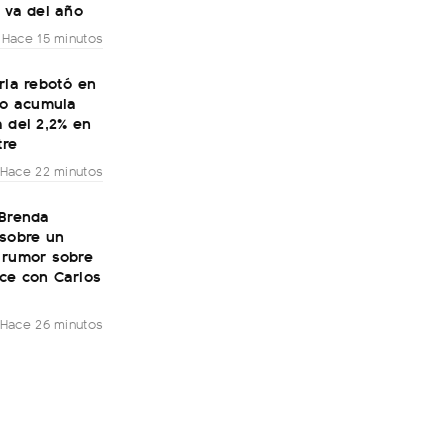
 va del año
Hace 15 minutos
ria rebotó en
ro acumula
 del 2,2% en
tre
Hace 22 minutos
 Brenda
 sobre un
 rumor sobre
ce con Carlos
Hace 26 minutos