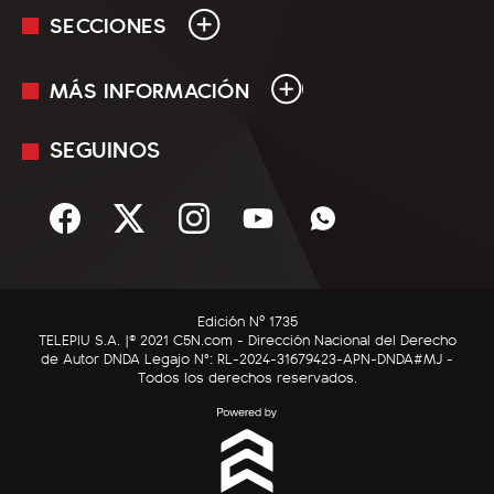
SECCIONES
MÁS INFORMACIÓN
En Vivo
Minuto Uno
SEGUINOS
Mediakit
Política
Términos y condiciones
Sociedad
Rss
Economía
Enfoque
Edición Nº 1735
C5N Autos
TELEPIU S.A. |© 2021 C5N.com - Dirección Nacional del Derecho
de Autor DNDA Legajo N°: RL-2024-31679423-APN-DNDA#MJ -
RatingCero
Todos los derechos reservados.
Deportes
Lifestyle
Astrología