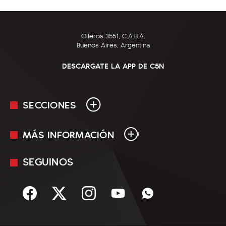
Olleros 3551, C.A.B.A.
Buenos Aires, Argentina
DESCARGATE LA APP DE C5N
SECCIONES
MÁS INFORMACIÓN
En Vivo
Minuto Uno
SEGUINOS
Mediakit
Política
Términos y condiciones
Sociedad
Rss
Economía