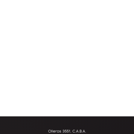
Olleros 3551, C.A.B.A.