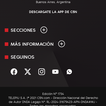
Buenos Aires, Argentina
DESCARGATE LA APP DE C5N
SECCIONES
MÁS INFORMACIÓN
En Vivo
Minuto Uno
SEGUINOS
Mediakit
Política
Términos y condiciones
Sociedad
Rss
Economía
Enfoque
Edición Nº 1734
C5N Autos
TELEPIU S.A. |© 2021 C5N.com - Dirección Nacional del Derecho
de Autor DNDA Legajo N°: RL-2024-31679423-APN-DNDA#MJ -
RatingCero
Todos los derechos reservados.