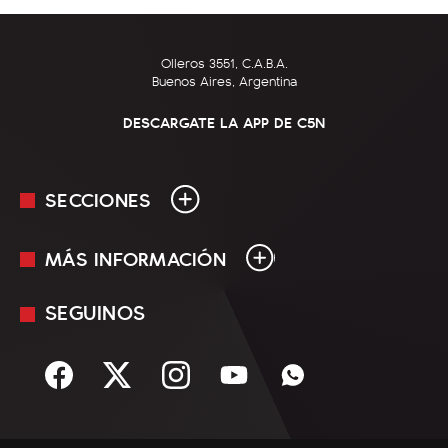
Olleros 3551, C.A.B.A.
Buenos Aires, Argentina
DESCARGATE LA APP DE C5N
SECCIONES
MÁS INFORMACIÓN
En Vivo
Minuto Uno
SEGUINOS
Mediakit
Política
Términos y condiciones
Sociedad
Rss
Economía
Enfoque