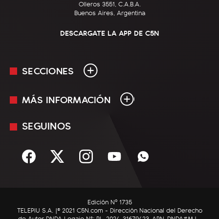
Olleros 3551, C.A.B.A.
Buenos Aires, Argentina
DESCARGATE LA APP DE C5N
SECCIONES
MÁS INFORMACIÓN
En Vivo
Minuto Uno
SEGUINOS
Mediakit
Política
Términos y condiciones
Sociedad
Rss
Economía
Enfoque
Edición Nº 1735
C5N Autos
TELEPIU S.A. |© 2021 C5N.com - Dirección Nacional del Derecho
de Autor DNDA Legajo N°: RL-2024-31679423-APN-DNDA#MJ -