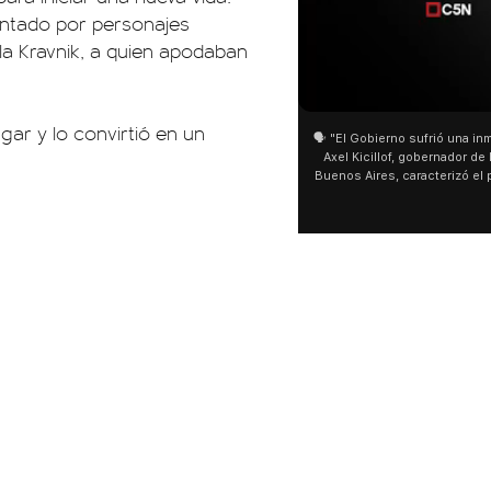
uentado por personajes
la Kravnik, a quien apodaban
01:05
gar y lo convirtió en un
🗣️ "El Gobierno sufrió una inm
Axel Kicillof, gobernador de 
Buenos Aires, caracterizó el
de Inviolabilidad de la Pro
como "una lista sábana con 
y destacó "la movilización p
declaración fue desde el sa
Cayetano, donde también ad
sociedad no solo sufre porqu
que también está end