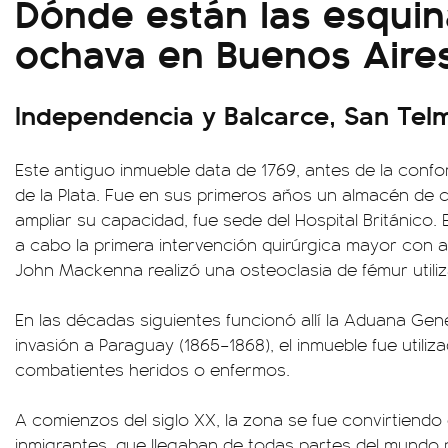
Dónde están las esquin
ochava en Buenos Aire
Independencia y Balcarce, San Tel
Este antiguo inmueble data de 1769, antes de la confor
de la Plata. Fue en sus primeros años un almacén de 
ampliar su capacidad, fue sede del Hospital Británico. 
a cabo la primera intervención quirúrgica mayor con an
John Mackenna realizó una osteoclasia de fémur utili
En las décadas siguientes funcionó allí la Aduana Gene
invasión a Paraguay (1865–1868), el inmueble fue utiliz
combatientes heridos o enfermos.
A comienzos del siglo XX, la zona se fue convirtiendo
inmigrantes, que llegaban de todas partes del mundo p