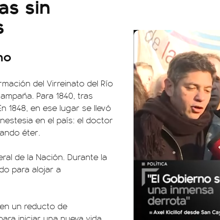
as sin
s
mo
mación del Virreinato del Río
campaña. Para 1840, tras
En 1848, en ese lugar se llevó
estesia en el país: el doctor
zando éter.
ral de la Nación. Durante la
ado para alojar a
 en un reducto de
ara iniciar una nueva vida.