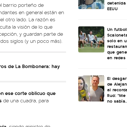
detenida 
el barrio porteño de
EEUU
viandantes en general están en
l otro lado. La razón es
ficulta la visión de lo que
Un futbol
xcepción, y guardan parte de
Scaloneta
solo en u
 dos siglos (y un poco más).
restauran
que gene
en redes
tros de La Bombonera: hay
El desgar
de Alejan
al record
on ese corte oblicuo que
Rud: "Me 
s
de una cuadra, para
no sabía..
via
, siendo ministro de