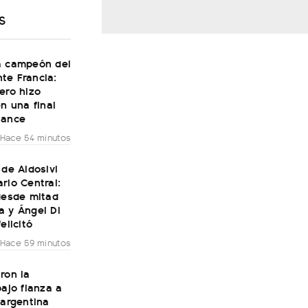
S
a campeón del
te Francia:
ero hizo
en una final
Dance
Hace 54 minutos
 de Aldosivi
rio Central:
desde mitad
a y Ángel Di
elicitó
Hace 59 minutos
ron la
bajo fianza a
 argentina