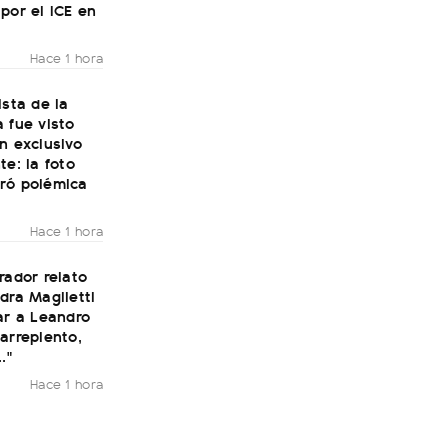
por el ICE en
Hace 1 hora
ista de la
 fue visto
n exclusivo
te: la foto
ró polémica
Hace 1 hora
rador relato
dra Maglietti
ar a Leandro
arrepiento,
."
Hace 1 hora