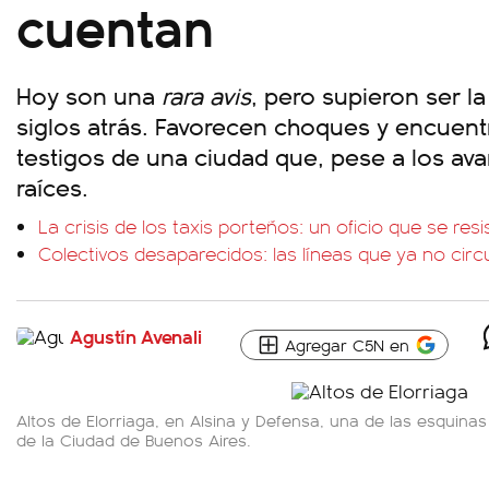
cuentan
Hoy son una
rara avis
, pero supieron ser 
siglos atrás. Favorecen choques y encuent
testigos de una ciudad que, pese a los ava
raíces.
La crisis de los taxis porteños: un oficio que se res
Colectivos desaparecidos: las líneas que ya no cir
Agustín Avenali
Agregar C5N en
Altos de Elorriaga, en Alsina y Defensa, una de las esquina
de la Ciudad de Buenos Aires.