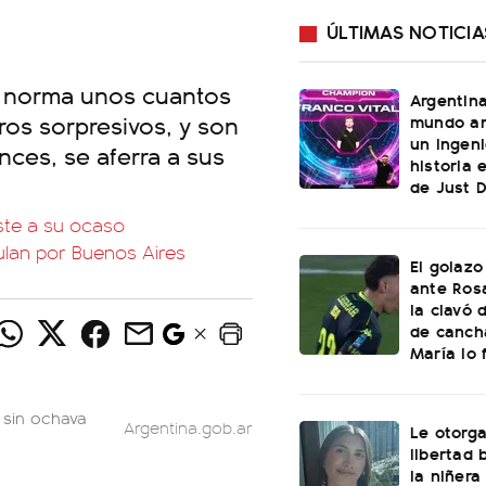
ÚLTIMAS NOTICIA
la norma unos cuantos
Argentin
ros sorpresivos, y son
mundo an
un ingeni
nces, se aferra a sus
historia 
de Just 
iste a su ocaso
culan por Buenos Aires
El golazo
ante Rosa
la clavó 
de canch
María lo f
s sin ochava
Argentina.gob.ar
Le otorga
libertad 
la niñera