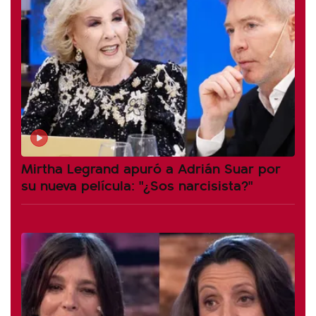
Mirtha Legrand apuró a Adrián Suar por
su nueva película: "¿Sos narcisista?"