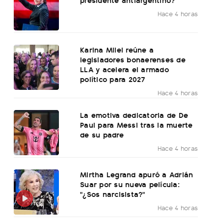
Hace 4 horas
Karina Milei reúne a
legisladores bonaerenses de
LLA y acelera el armado
político para 2027
Hace 4 horas
La emotiva dedicatoria de De
Paul para Messi tras la muerte
de su padre
Hace 4 horas
Mirtha Legrand apuró a Adrián
Suar por su nueva película:
"¿Sos narcisista?"
Hace 4 horas