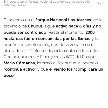
El incendio en el Parque Nacional Los Alerces ya consumió
Télam
2300 hectáreas.
Parque Nacional Los Alerces
El incendio en el
, en la
Chubut
activo hace 6 días
y
no
provincia de
, sigue
puede ser controlado
2300
. Hasta el momento,
hectáreas fueron consumidas por las llamas
y los
pronósticos meteorológicos de la zona no son
alentadores. El jefe del departamento de Incendios
Comunicaciones y Emergencias (ICE) del Parque,
Mario Cárdenas
, informó a
Télam
que el incendio
"continúa activo"
el viento los "complicará un
y que
poco"
.