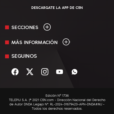
DESCARGATE LA APP DE C5N
SECCIONES
MÁS INFORMACIÓN
En Vivo
Minuto Uno
SEGUINOS
Mediakit
Política
Términos y condiciones
Sociedad
Rss
Economía
Enfoque
Edición Nº 1736
C5N Autos
TELEPIU S.A. |© 2021 C5N.com - Dirección Nacional del Derecho
de Autor DNDA Legajo N°: RL-2024-31679423-APN-DNDA#MJ -
RatingCero
Todos los derechos reservados.