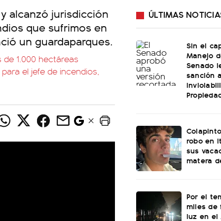
y alcanzó jurisdicción
ÚLTIMAS NOTICIA
endios que sufrimos en
nció un guardaparques.
Sin el ca
Manejo de
s de 1.000 hectáreas
Senado l
para el jefe de incendios,
sanción a
Inviolabi
Propiedad
Colapinto
robo en I
sus vacac
matera d
Por el te
miles de 
luz en el