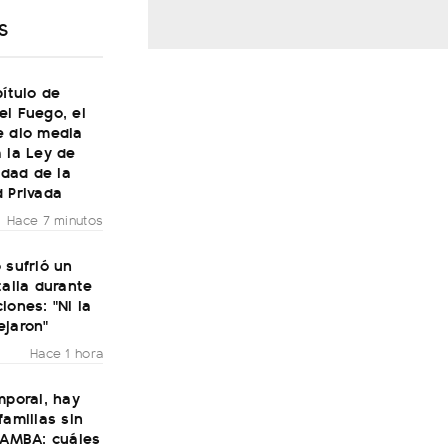
S
pítulo de
l Fuego, el
e dio media
 la Ley de
lidad de la
 Privada
Hace 7 minutos
 sufrió un
talia durante
iones: "Ni la
ejaron"
Hace 1 hora
mporal, hay
familias sin
 AMBA: cuáles