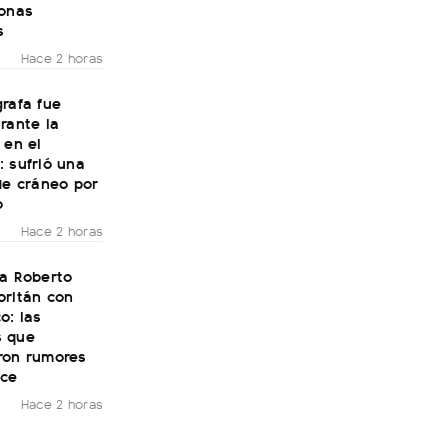
zonas
s
Hace 2 horas
rafa fue
rante la
 en el
 sufrió una
de cráneo por
o
Hace 2 horas
 a Roberto
oritán con
o: las
 que
ron rumores
ce
Hace 2 horas