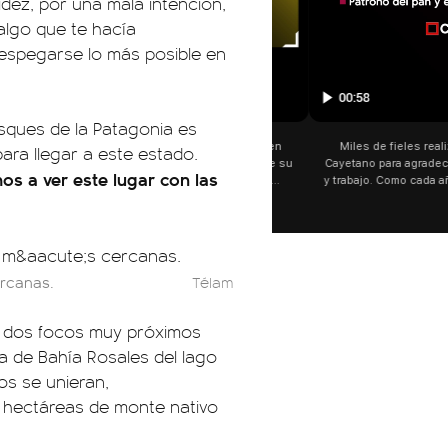
dez, por una mala intención,
algo que te hacía
espegarse lo más posible en
01:05
osques de la Patagonia es
🗣️ "El Gobierno sufrió una inm
ara llegar a este estado.
Axel Kicillof, gobernador de 
s a ver este lugar con las
Buenos Aires, caracterizó el
de Inviolabilidad de la Pro
como "una lista sábana con 
y destacó "la movilización p
declaración fue desde el sa
Cayetano, donde también ad
ercanas.
Télam
sociedad no solo sufre porqu
que también está end
n dos focos muy próximos
ra de Bahía Rosales del lago
os se unieran,
 hectáreas de monte nativo