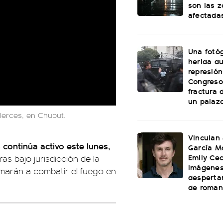
son las 
afectada
Una fotóg
herida du
represión
Congreso:
fractura 
un palaz
Alerces, en Chubut.
Vinculan
 continúa activo este lunes,
García M
Emily Cec
as bajo jurisdicción de la
imágenes
umarán a combatir el fuego en
desperta
de roman