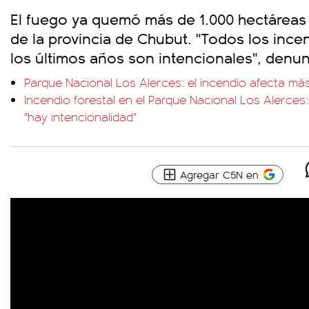
El fuego ya quemó más de 1.000 hectáreas 
de la provincia de Chubut. "Todos los inc
los últimos años son intencionales", denu
Parque Nacional Los Alerces: el incendio afecta má
Incendio forestal en el Parque Nacional Los Alerces: 
"hay intencionalidad"
Agregar C5N en