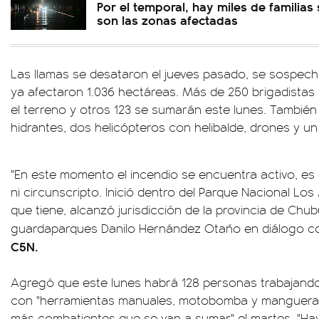
Por el temporal, hay miles de familias 
son las zonas afectadas
Las llamas se desataron el jueves pasado, se sospech
ya afectaron 1.036 hectáreas. Más de 250 brigadistas
el terreno y otros 123 se sumarán este lunes. Tambié
hidrantes, dos helicópteros con helibalde, drones y u
"En este momento el incendio se encuentra activo, es
ni circunscripto. Inició dentro del Parque Nacional Los
que tiene, alcanzó jurisdicción de la provincia de Chubu
guardaparques Danilo Hernández Otaño en diálogo 
C5N.
Agregó que este lunes habrá 128 personas trabajando
con "herramientas manuales, motobomba y manguera",
más combatientes que se van a sumar" el martes. "Hay