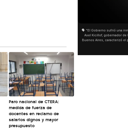
01:05
01:29
🗣️ "El Gobierno sufrió una inmensa derrota" 🎙️
San Cayetano: Jorge García Cu
Axel Kicillof, gobernador de la Provincia de
miles de peregrinos en Liniers
Buenos Aires, caracterizó el proyecto de Ley
de Buenos Aires destacó la fo
de Inviolabilidad de la Propiedad Privada
multitud de peregrinos que ac
como "una lista sábana con temas nefastos"
agua y soportó las bajas tempe
y destacó "la movilización popular". 📌 La
últimos días: "Son dificultade
declaración fue desde el santuario de San
ser superadas por la fe". @be
Cayetano, donde también advirtió que "la
sociedad no solo sufre porque no llega sino
que también está endeudada".
Paro nacional de CTERA:
medida de fuerza de
docentes en reclamo de
salarios dignos y mayor
presupuesto