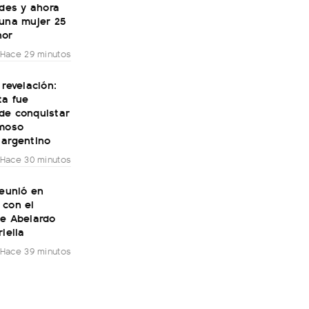
ades y ahora
 una mujer 25
nor
Hace 29 minutos
 revelación:
ta fue
de conquistar
amoso
 argentino
Hace 30 minutos
reunió en
 con el
te Abelardo
riella
Hace 39 minutos