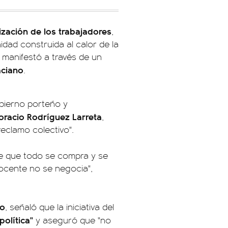
nización de los trabajadores
,
idad construida al calor de la
 manifestó a través de un
aciano
.
obierno porteño y
oracio Rodríguez Larreta
,
 reclamo colectivo".
e que todo se compra y se
 docente no se negocia",
ro
, señaló que la iniciativa del
olítica"
y aseguró que "no