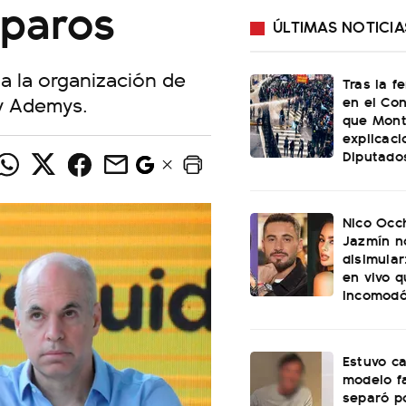
 paros
ÚLTIMAS NOTICIA
 a la organización de
Tras la f
 y Ademys.
en el Con
que Mont
explicac
Diputado
Nico Occh
Jazmín n
disimular
en vivo q
incomod
Estuvo c
modelo f
separó p