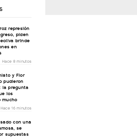
S
eroz represión
greso, piden
eoliva brinde
iones en
s
Hace 8 minutos
iato y Flor
o pudieron
: la pregunta
ue los
ó mucho
Hace 16 minutos
asado con una
amosa, se
or supuestas