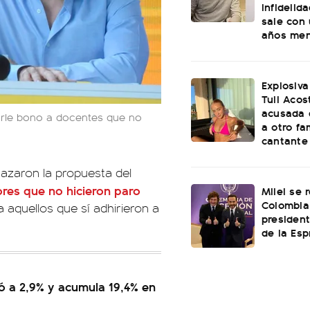
infidelid
sale con
años me
Explosiva
Tuli Acos
acusada 
garle bono a docentes que no
a otro f
cantante
azaron la propuesta del
res que no hicieron paro
Milei se 
Colombia
 aquellos que sí adhirieron a
presiden
de la Esp
aló a 2,9% y acumula 19,4% en