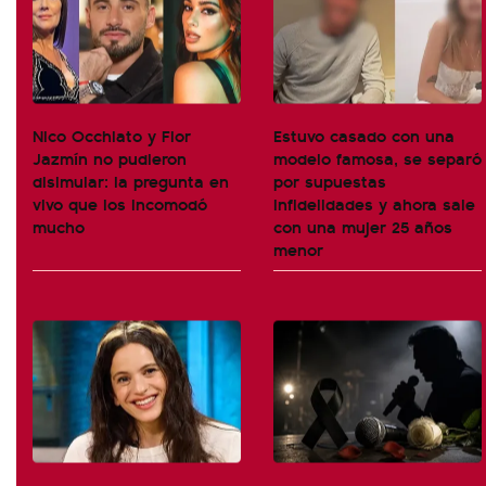
Nico Occhiato y Flor
Estuvo casado con una
Jazmín no pudieron
modelo famosa, se separó
disimular: la pregunta en
por supuestas
vivo que los incomodó
infidelidades y ahora sale
mucho
con una mujer 25 años
menor