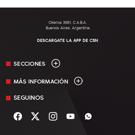
Olleros 3551, C.A.B.A.
Buenos Aires, Argentina
DESCARGATE LA APP DE C5N
SECCIONES
MÁS INFORMACIÓN
En Vivo
Minuto Uno
SEGUINOS
Mediakit
Política
Términos y condiciones
Sociedad
Rss
Economía