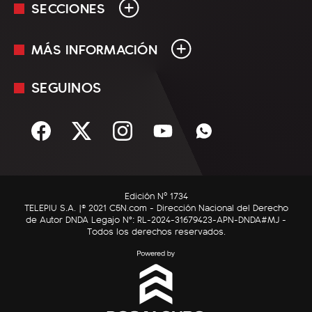
SECCIONES
MÁS INFORMACIÓN
En Vivo
Minuto Uno
SEGUINOS
Mediakit
Política
Términos y condiciones
Sociedad
Rss
Economía
Enfoque
Edición Nº 1734
C5N Autos
TELEPIU S.A. |© 2021 C5N.com - Dirección Nacional del Derecho
de Autor DNDA Legajo N°: RL-2024-31679423-APN-DNDA#MJ -
RatingCero
Todos los derechos reservados.
Deportes
Lifestyle
Astrología