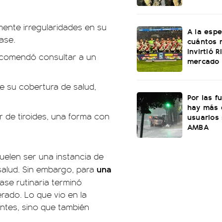
ente irregularidades en su
A la esp
ase.
cuántos 
invirtió 
 recomendó consultar a un
mercado 
de su cobertura de salud,
Por las fu
hay más 
r de tiroides, una forma con
usuarios 
AMBA
uelen ser una instancia de
una
 salud. Sin embargo, para
se rutinaria terminó
ado. Lo que vio en la
ntes, sino que también