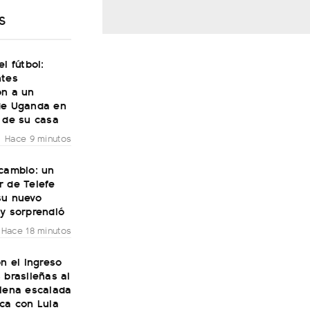
S
el fútbol:
ntes
on a un
de Uganda en
 de su casa
Hace 9 minutos
 cambio: un
r de Telefe
su nuevo
y sorprendió
Hace 18 minutos
on el ingreso
 brasileñas al
plena escalada
ca con Lula