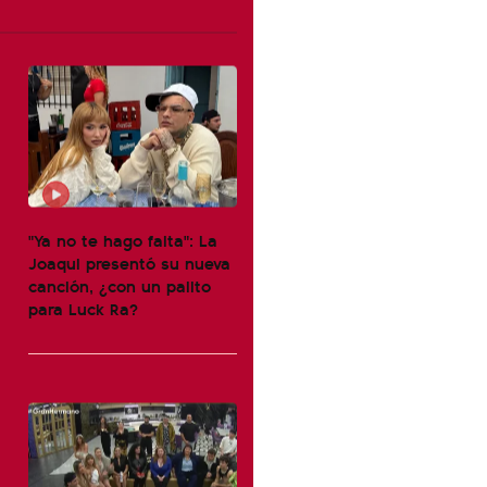
"Ya no te hago falta": La
Joaqui presentó su nueva
canción, ¿con un palito
para Luck Ra?