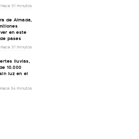
Hace 31 minutos
era de Almada,
millones
River en este
de pases
Hace 31 minutos
ertes lluvias,
de 10.000
sin luz en el
Hace 34 minutos