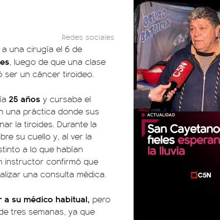
Redes sociales
 a una cirugía el 6 de
des
, luego de que una clase
ó ser un cáncer tiroideo.
25 años
nía
y cursaba el
en una práctica donde sus
ar la tiroides. Durante la
e su cuello y, al ver la
istinto a lo que habían
n instructor confirmó que
ealizar una consulta médica.
 a su médico habitual,
pero
de tres semanas, ya que
00:00
00:00