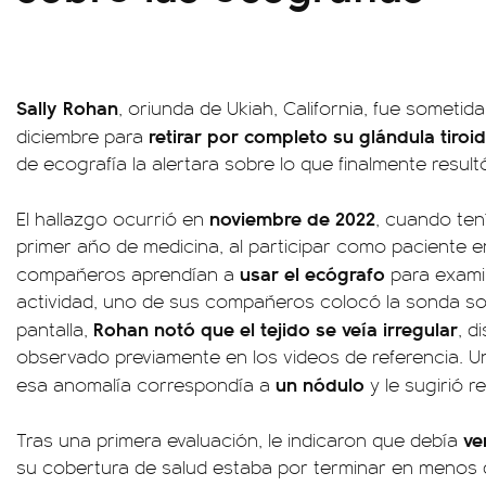
Sally Rohan
, oriunda de Ukiah, California, fue sometida
retirar por completo su glándula tiroi
diciembre para
de ecografía la alertara sobre lo que finalmente result
noviembre de 2022
El hallazgo ocurrió en
, cuando te
primer año de medicina, al participar como paciente 
usar el ecógrafo
compañeros aprendían a
para examin
actividad, uno de sus compañeros colocó la sonda sobr
Rohan notó que el tejido se veía irregular
pantalla,
, d
observado previamente en los videos de referencia. U
un nódulo
esa anomalía correspondía a
y le sugirió r
ver
Tras una primera evaluación, le indicaron que debía
su cobertura de salud estaba por terminar en menos 