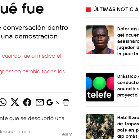
qué fue
ÚLTIMAS NOTICIA
e conversación dentro
Dolor en 
e una demostración
delincue
asesinar
.
jugador 
la puerta
 cuando fue al médico el
agnóstico cambió todos los
Drástico
conducto
anunció 
proyecto 
Habilitar
de tropas
país en 
 descubrió una
Télam
diplomáti