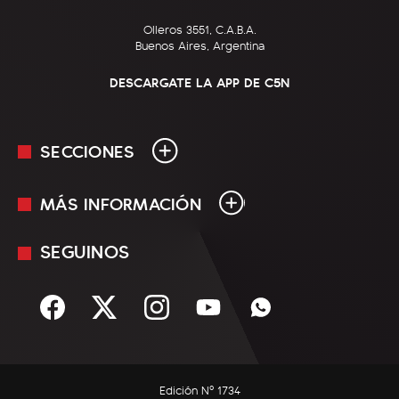
Olleros 3551, C.A.B.A.
Buenos Aires, Argentina
DESCARGATE LA APP DE C5N
SECCIONES
MÁS INFORMACIÓN
En Vivo
Minuto Uno
SEGUINOS
Mediakit
Política
Términos y condiciones
Sociedad
Rss
Economía
Enfoque
Edición Nº 1734
C5N Autos