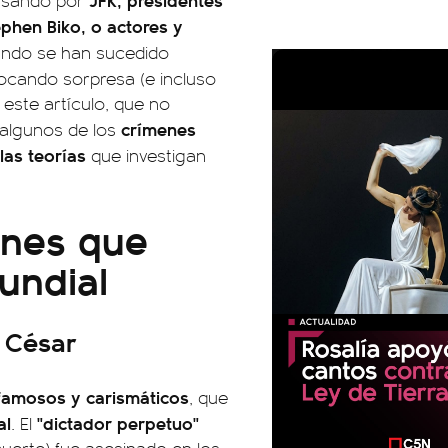
sando por
phen Biko, o actores y
mundo se han sucedido
ocando sorpresa (e incluso
este artículo, que no
crímenes
algunos de los
las teorías
que investigan
enes que
undial
o César
famosos y carismáticos
, que
al
"dictador perpetuo"
. El