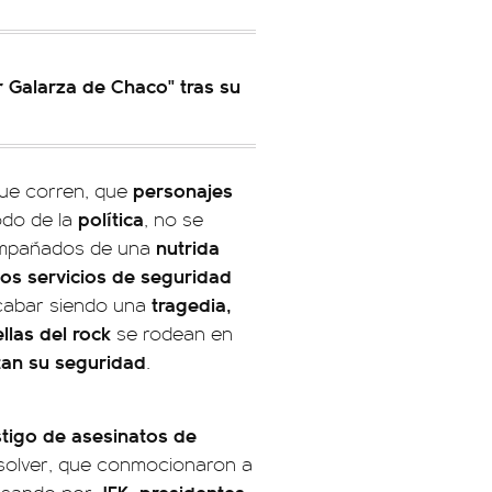
r Galarza de Chaco" tras su
personajes
que corren, que
política
odo de la
, no se
nutrida
compañados de una
os servicios de seguridad
tragedia,
acabar siendo una
llas del rock
se rodean en
itan su seguridad
.
stigo de asesinatos de
resolver, que conmocionaron a
JFK, presidentes