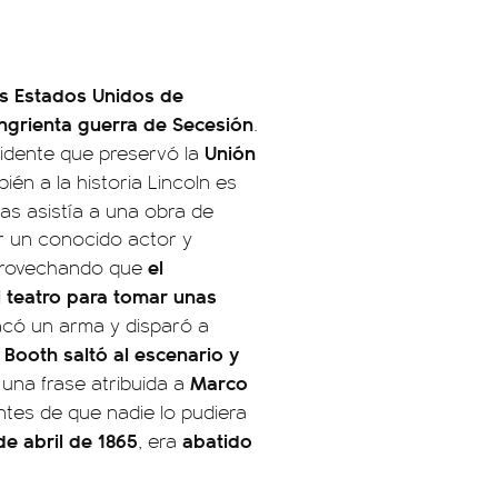
s Estados Unidos de
grienta guerra de Secesión
.
Unión
sidente que preservó la
ién a la historia Lincoln es
ras asistía a una obra de
r un conocido actor y
el
provechando que
 teatro para tomar unas
acó un arma y disparó a
Booth saltó al escenario y
Marco
 una frase atribuida a
ntes de que nadie lo pudiera
e abril de 1865
abatido
, era