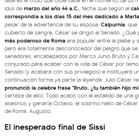
(ese es el título que ostentaba en el momento de su m
marzo del año 44 a.C.
cal
idus de
, fecha que según el
correspondía a los días 15 del mes dedicado a Mart
Calpurnia
pesar de la advertencia de su esposa,
, que
cubierto de sangre, César se dirigió al Senado. ¿Qué 
más poderoso de Roma
era popular entre la plebe y 
pero era totalmente desconocedor del peligro que se 
senadores, encabezados por Marco Junio Bruto y Ca
conjurado para acabar con la vida de César por temor 
Senado (y acabara con sus privilegios) e instituyera 
continuación forma ya parte la leyenda. Julio César re
pronunció la celebre frase "Bruto, ¿tu también hijo m
certeza de ello). Todo acabó con el estallido de una gu
asesinos y ganaría Octavio, el sobrino nieto de Césa
de Roma, Augusto.
El inesperado final de Sissi