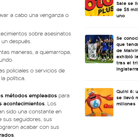
Sale se l
de $5 mi
levar a cabo una venganza o
uno
ntecimientos sobre asesinatos
Se conoci
y un después.
que tend
de Malvi
intas maneras, a quemarropa,
exhibió l
mundo.
tras el t
Inglaterr
s policiales o servicios de
a política.
Quini 6: 
os métodos empleados
para
se llevó
s acontecimientos
. Los
millones
n sido una constante en
 sus seguidores, sus
 lograron acabar con sus
erados
.