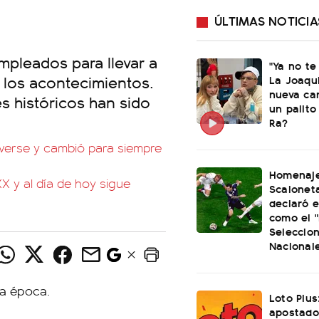
ÚLTIMAS NOTICIA
mpleados para llevar a
"Ya no te
los acontecimientos.
La Joaqu
nueva ca
 históricos han sido
un palito
Ra?
lverse y cambió para siempre
Homenaje
X y al día de hoy sigue
Scaloneta
declaró el
como el "
Seleccio
Nacional
Loto Plus
apostado