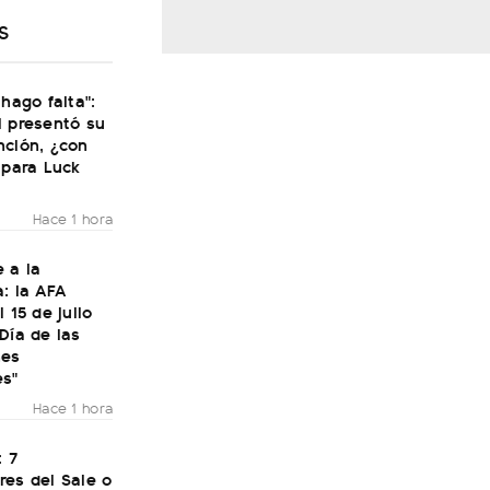
S
 hago falta":
i presentó su
nción, ¿con
 para Luck
Hace 1 hora
 a la
: la AFA
 15 de julio
Día de las
nes
es"
Hace 1 hora
: 7
res del Sale o