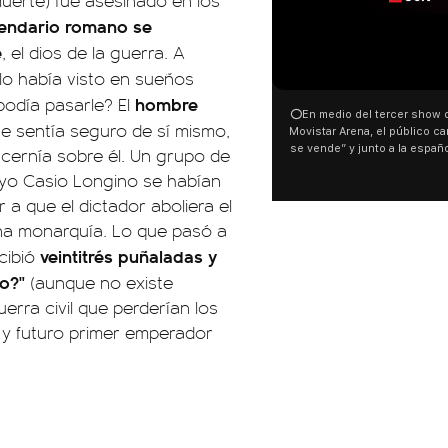
uerte) fue asesinado en los
endario romano se
e
, el dios de la guerra. A
 lo había visto en sueños
hombre
podía pasarle? El
⭕En medio del tercer show d
se sentía seguro de sí mismo,
Movistar Arena, el público can
se vende” y junto a la españ
cernía sobre él. Un grupo de
ocurrió a dos días de la votac
yo Casio Longino se habían
Tierras.
a que el dictador aboliera el
una monarquía. Lo que pasó a
veintitrés puñaladas y
cibió
ío?"
(aunque no existe
erra civil que perderían los
r y futuro primer emperador