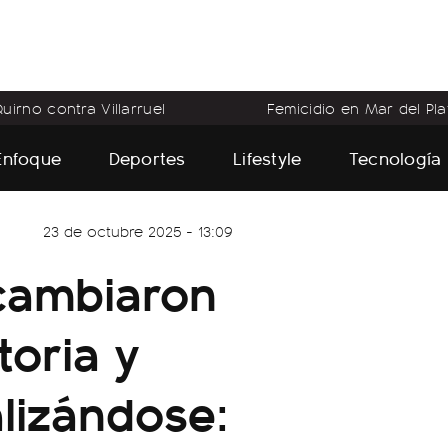
uirno contra Villarruel
Femicidio en Mar del Pla
Enfoque
Deportes
Lifestyle
Tecnología
23 de octubre 2025 - 13:09
 cambiaron
toria y
lizándose: