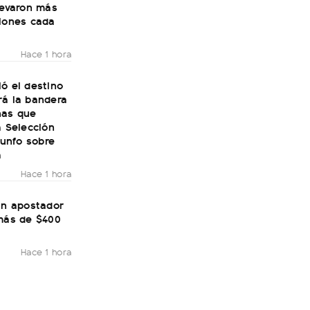
levaron más
llones cada
Hace 1 hora
ó el destino
rá la bandera
nas que
a Selección
riunfo sobre
a
Hace 1 hora
un apostador
 más de $400
Hace 1 hora