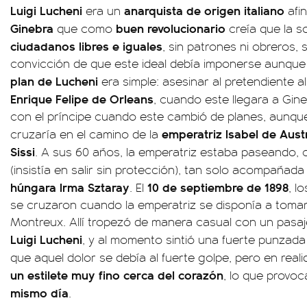
Luigi Lucheni
anarquista de origen italiano
era un
afi
Ginebra
buen revolucionario
que como
creía que la s
ciudadanos libres e iguales
, sin patrones ni obreros, s
convicción de que este ideal debía imponerse aunque 
plan de Lucheni
era simple: asesinar al pretendiente al
Enrique Felipe de Orleans
, cuando este llegara a Gine
con el príncipe cuando este cambió de planes, aunque
emperatriz Isabel de Aust
cruzaría en el camino de la
Sissi
. A sus 60 años, la emperatriz estaba paseando, 
(insistía en salir sin protección), tan solo acompañada
húngara Irma Sztaray
10 de septiembre de 1898
. El
, l
se cruzaron cuando la emperatriz se disponía a tomar e
Montreux. Allí tropezó de manera casual con un pasaj
Luigi Lucheni
, y al momento sintió una fuerte punzada
que aquel dolor se debía al fuerte golpe, pero en real
un estilete muy fino cerca del corazón
, lo que provoc
mismo día
.