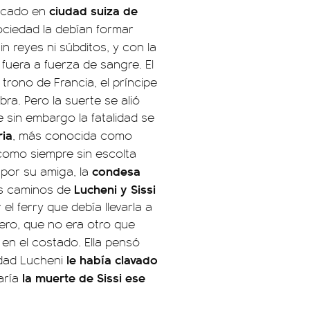
ciudad suiza de
ncado en
ociedad la debían formar
in reyes ni súbditos, y con la
fuera a fuerza de sangre. El
 trono de Francia, el príncipe
bra. Pero la suerte se alió
 sin embargo la fatalidad se
ria
, más conocida como
como siempre sin escolta
condesa
 por su amiga, la
Lucheni y Sissi
os caminos de
l ferry que debía llevarla a
ero, que no era otro que
 en el costado. Ella pensó
le había clavado
idad Lucheni
la muerte de Sissi ese
aría