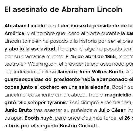
El asesinato de Abraham Lincoln
Abraham Lincoln
decimosexto presidente de lo
fue el
América
san
, y el hombre que lideró al Norte durante la
Lincoln también ha pasado a la historia por ser el pre
y abolió la esclavitud
. Pero por si algo ha pasado tamb
15 de abril de 1865
por su dramática muerte. El
, mient
teatro en Washington, el presidente era asesinado po
llamado John Wilkes Booth
confederado confeso
. A
guardaespaldas del presidente había abandonado el
copas junto al cochero en una sala aledaña
, Booth s
magnicidio
Lincoln directamente en la cabeza. Tras el
,
gritó "Sic semper tyrannis"
(Así siempre a los tiranos),
Junio Bruto
Julio César
tras asestar su puñalada a
. A
Booth huyó
26 d
atrapar,
, pero once días más tarde, el
a tiros por el sargento Boston Corbett
.