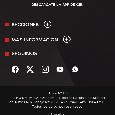
DESCARGATE LA APP DE C5N
SECCIONES
MÁS INFORMACIÓN
En Vivo
Minuto Uno
SEGUINOS
Mediakit
Política
Términos y condiciones
Sociedad
Rss
Economía
Enfoque
Edición Nº 1733
C5N Autos
TELEPIU S.A. |© 2021 C5N.com - Dirección Nacional del Derecho
de Autor DNDA Legajo N°: RL-2024-31679423-APN-DNDA#MJ -
RatingCero
Todos los derechos reservados.
Deportes