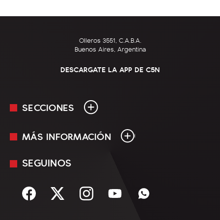
Olleros 3551, C.A.B.A.
Buenos Aires, Argentina
DESCARGATE LA APP DE C5N
SECCIONES
MÁS INFORMACIÓN
En Vivo
Minuto Uno
SEGUINOS
Mediakit
Política
Términos y condiciones
Sociedad
Rss
Economía