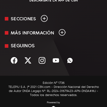
SECCIONES
MÁS INFORMACIÓN
En Vivo
Minuto Uno
SEGUINOS
Mediakit
Política
Términos y condiciones
Sociedad
Rss
Economía
Enfoque
Edición Nº 1736
C5N Autos
TELEPIU S.A. |© 2021 C5N.com - Dirección Nacional del Derecho
de Autor DNDA Legajo N°: RL-2024-31679423-APN-DNDA#MJ -
RatingCero
Todos los derechos reservados.
Deportes