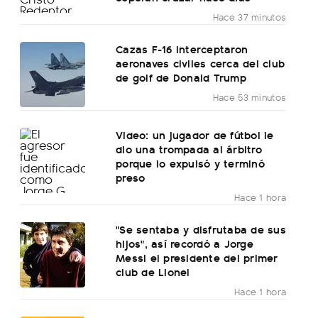
Hace 37 minutos
Cazas F-16 interceptaron
aeronaves civiles cerca del club
de golf de Donald Trump
Hace 53 minutos
Video: un jugador de fútbol le
dio una trompada al árbitro
porque lo expulsó y terminó
preso
Hace 1 hora
"Se sentaba y disfrutaba de sus
hijos", así recordó a Jorge
Messi el presidente del primer
club de Lionel
Hace 1 hora