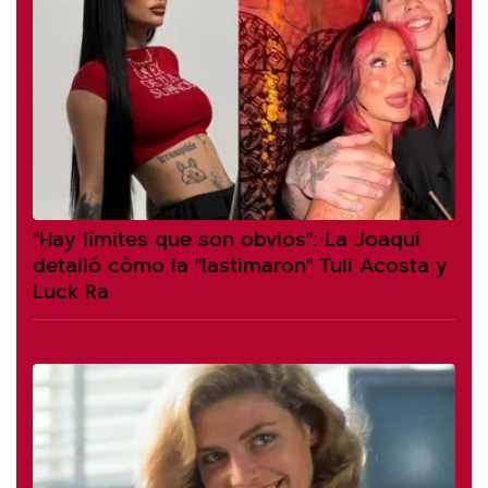
"Hay límites que son obvios": La Joaqui
detalló cómo la "lastimaron" Tuli Acosta y
Luck Ra