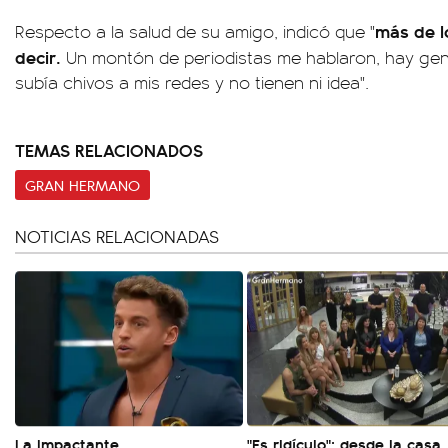
más de l
Respecto a la salud de su amigo, indicó que "
decir.
Un montón de periodistas me hablaron, hay gen
subía chivos a mis redes y no tienen ni idea".
TEMAS RELACIONADOS
GRAN HERMANO
NOTICIAS RELACIONADAS
La impactante
"Es ridículo": desde la casa