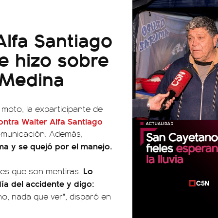
Alfa Santiago
e hizo sobre
 Medina
moto, la exparticipante de
 contra Walter Alfa Santiago
comunicación. Además,
ma y se quejó por el manejo.
Lo
les que son mentiras.
ía del accidente y digo:
, nada que ver", disparó en
00:00
00:00