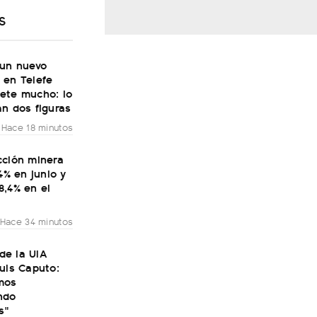
S
 un nuevo
 en Telefe
ete mucho: lo
n dos figuras
Hace 18 minutos
cción minera
,4% en junio y
8,4% en el
Hace 34 minutos
 de la UIA
uis Caputo:
mos
ndo
s"