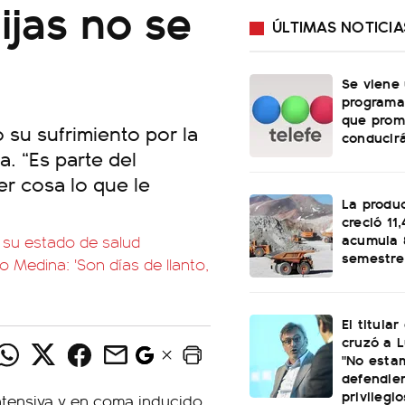
ijas no se
ÚLTIMAS NOTICIA
Se viene
programa
que prom
su sufrimiento por la
conducirá
a. “Es parte del
er cosa lo que le
La produ
creció 11
acumula 
 su estado de salud
semestre
o Medina: 'Son días de llanto,
El titular
cruzó a L
"No esta
defendie
privilegio