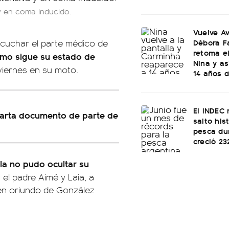
 y en coma inducido.
Vuelve Av
Débora F
scuchar el parte médico de
retoma e
mo sigue su estado de
Nina y as
viernes en su moto.
14 años d
El INDEC 
 carta documento de parte de
salto his
pesca dur
creció 2
la no pudo ocultar su
el padre Aimé y Laia, a
ven oriundo de González