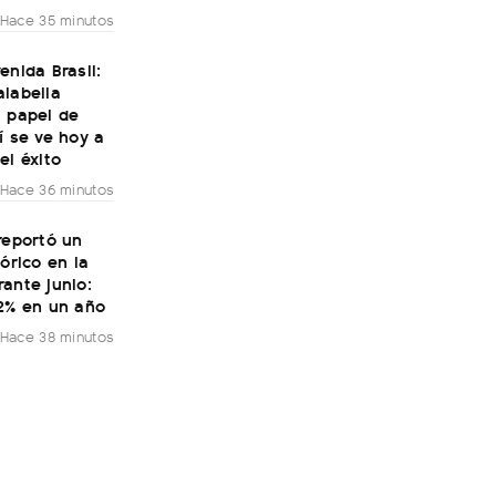
Hace 35 minutos
enida Brasil:
alabella
l papel de
í se ve hoy a
el éxito
Hace 36 minutos
reportó un
tórico en la
ante junio:
32% en un año
Hace 38 minutos