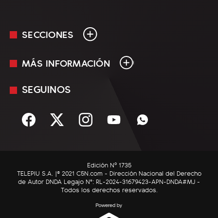
SECCIONES
MÁS INFORMACIÓN
En Vivo
Minuto Uno
SEGUINOS
Mediakit
Política
Términos y condiciones
Sociedad
Rss
Economía
Enfoque
Edición Nº 1735
C5N Autos
TELEPIU S.A. |© 2021 C5N.com - Dirección Nacional del Derecho
de Autor DNDA Legajo N°: RL-2024-31679423-APN-DNDA#MJ -
RatingCero
Todos los derechos reservados.
Deportes