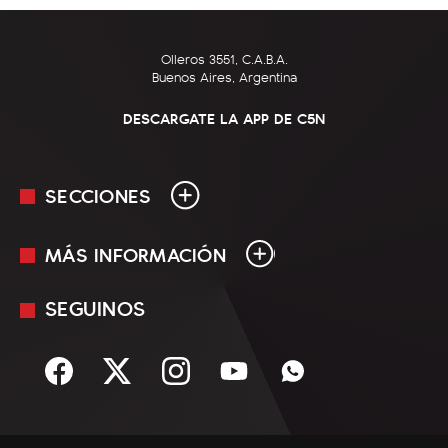
Olleros 3551, C.A.B.A.
Buenos Aires, Argentina
DESCARGATE LA APP DE C5N
SECCIONES
MÁS INFORMACIÓN
En Vivo
Minuto Uno
SEGUINOS
Mediakit
Política
Términos y condiciones
Sociedad
Rss
Economía
Enfoque