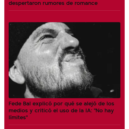
despertaron rumores de romance
Fede Bal explicó por qué se alejó de los
medios y criticó el uso de la IA: "No hay
límites"