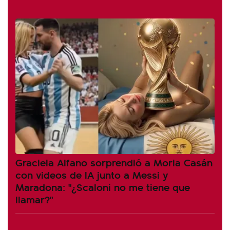
Graciela Alfano sorprendió a Moria Casán
con videos de IA junto a Messi y
Maradona: "¿Scaloni no me tiene que
llamar?"