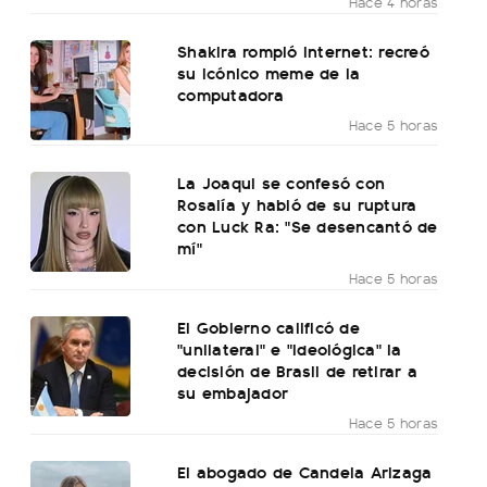
Hace 4 horas
Shakira rompió internet: recreó
su icónico meme de la
computadora
Hace 5 horas
La Joaqui se confesó con
Rosalía y habló de su ruptura
con Luck Ra: "Se desencantó de
mí"
Hace 5 horas
El Gobierno calificó de
"unilateral" e "ideológica" la
decisión de Brasil de retirar a
su embajador
Hace 5 horas
El abogado de Candela Arizaga