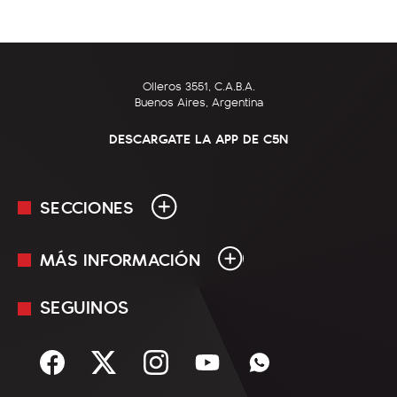
Olleros 3551, C.A.B.A.
Buenos Aires, Argentina
DESCARGATE LA APP DE C5N
SECCIONES
MÁS INFORMACIÓN
En Vivo
Minuto Uno
SEGUINOS
Mediakit
Política
Términos y condiciones
Sociedad
Rss
Economía