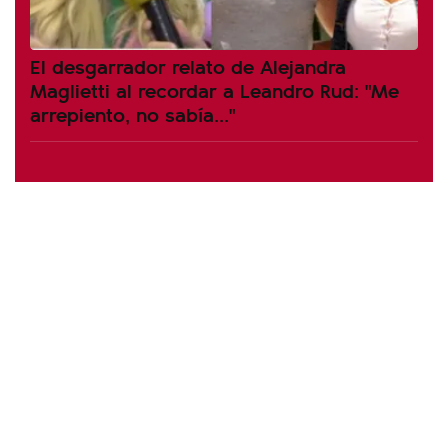
El desgarrador relato de Alejandra
Maglietti al recordar a Leandro Rud: "Me
arrepiento, no sabía..."