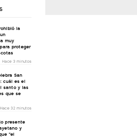
S
ohibió la
 un
da muy
 para proteger
scotas
Hace 3 minutos
elebra San
 cuál es el
l santo y las
es que se
Hace 32 minutos
ijo presente
ayetano y
que "el