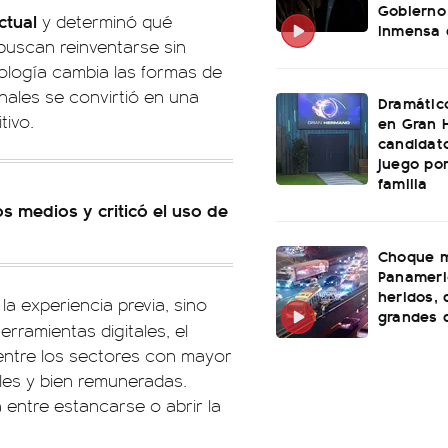
Gobierno
ctual
y determinó qué
inmensa 
uscan reinventarse sin
nología cambia las formas de
onales se convirtió en una
Dramátic
tivo.
en Gran 
candidato
juego po
familia
os medios y criticó el uso de
Choque m
Panameri
heridos, 
a experiencia previa, sino
grandes 
herramientas digitales, el
 entre los sectores con mayor
bles y bien remuneradas.
 entre estancarse o abrir la