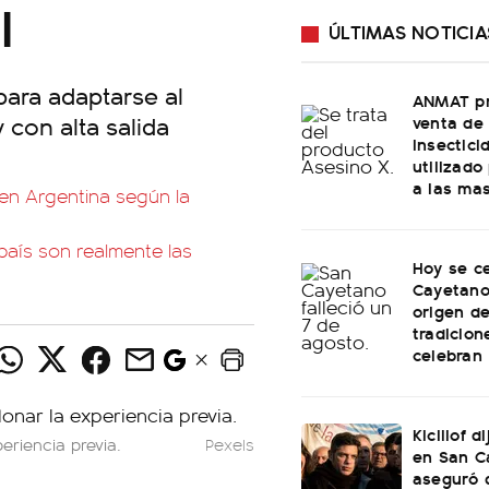
l
ÚLTIMAS NOTICIA
 para adaptarse al
ANMAT pr
 con alta salida
venta de
insectici
utilizado
a las ma
en Argentina según la
é país son realmente las
Hoy se c
Cayetano:
origen de
tradicion
celebran
Kicillof d
eriencia previa.
Pexels
en San C
aseguró 