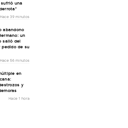
 sufrió una
derrota"
Hace 39 minutos
o abandono
Hermano: un
 salió del
r pedido de su
Hace 56 minutos
últiple en
cana:
destrozos y
demoras
Hace 1 hora