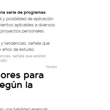
ó una serie de programas
y posibilidad de aplicación
ientos aplicables a diversos
 proyectos personales.
ndencias, señala que existen
udio.
Pexels
jores para
según la
n una habilidad esencial