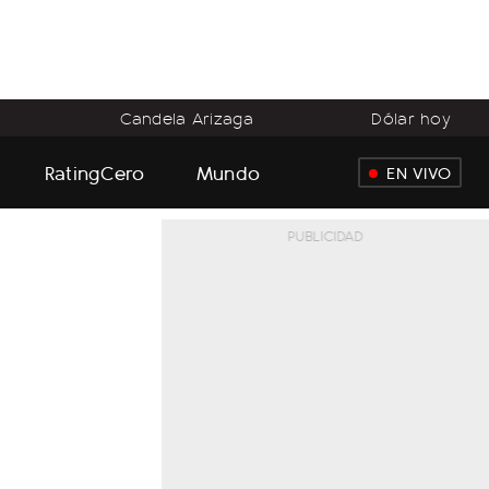
o
Candela Arizaga
Dólar hoy
RatingCero
Mundo
EN VIVO