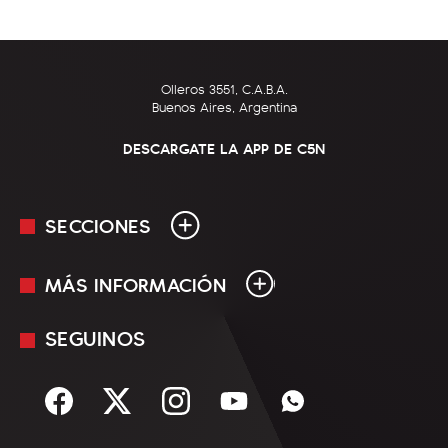
Olleros 3551, C.A.B.A.
Buenos Aires, Argentina
DESCARGATE LA APP DE C5N
SECCIONES
MÁS INFORMACIÓN
En Vivo
Minuto Uno
SEGUINOS
Mediakit
Política
Términos y condiciones
Sociedad
Rss
Economía