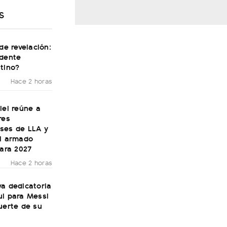
S
 de revelación:
idente
tino?
Hace 2 horas
lei reúne a
res
ses de LLA y
el armado
para 2027
Hace 2 horas
a dedicatoria
ul para Messi
uerte de su