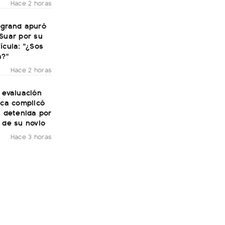
Hace 2 horas
egrand apuró
Suar por su
ícula: "¿Sos
a?"
Hace 2 horas
 evaluación
ica complicó
n detenida por
 de su novio
Hace 3 horas