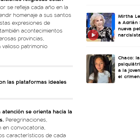
or se refleja cada año en la
 rendir homenaje a sus santos
Mirtha L
a Adrián 
Estas expresiones de
nueva pel
o también acontecimientos
narcisist
erosas provincias,
 valioso patrimonio
Chaco: la
psiquiátr
a la jove
el crimen
 son las plataformas ideales
 atención se orienta hacia la
s.
Peregrinaciones,
en en convocatoria,
os característicos de cada