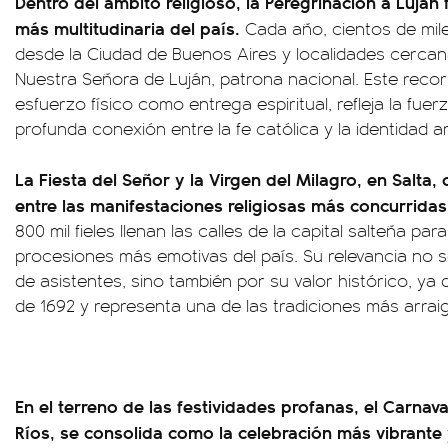
Dentro del ámbito religioso, la Peregrinación a Luján
más multitudinaria del país.
Cada año, cientos de mi
desde la Ciudad de Buenos Aires y localidades cercana
Nuestra Señora de Luján, patrona nacional. Este recorr
esfuerzo físico como entrega espiritual, refleja la fuer
profunda conexión entre la fe católica y la identidad a
La Fiesta del Señor y la Virgen del Milagro, en Salta
entre las manifestaciones religiosas más concurrida
800 mil fieles llenan las calles de la capital salteña par
procesiones más emotivas del país. Su relevancia no s
de asistentes, sino también por su valor histórico, y
de 1692 y representa una de las tradiciones más arrai
En el terreno de las festividades profanas, el Carnav
Ríos, se consolida como la celebración más vibrante