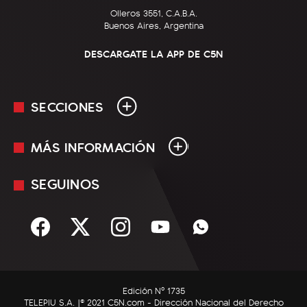
Olleros 3551, C.A.B.A.
Buenos Aires, Argentina
DESCARGATE LA APP DE C5N
SECCIONES
MÁS INFORMACIÓN
En Vivo
Minuto Uno
SEGUINOS
Mediakit
Política
Términos y condiciones
Sociedad
Rss
Economía
Enfoque
Edición Nº 1735
C5N Autos
TELEPIU S.A. |© 2021 C5N.com - Dirección Nacional del Derecho