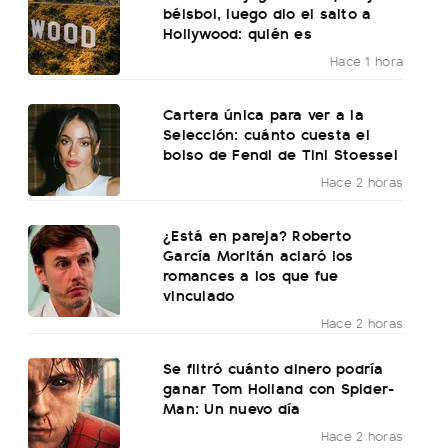
béisbol, luego dio el salto a
Hollywood: quién es
Hace 1 hora
Cartera única para ver a la
Selección: cuánto cuesta el
bolso de Fendi de Tini Stoessel
Hace 2 horas
¿Está en pareja? Roberto
García Moritán aclaró los
romances a los que fue
vinculado
Hace 2 horas
Se filtró cuánto dinero podría
ganar Tom Holland con Spider-
Man: Un nuevo día
Hace 2 horas