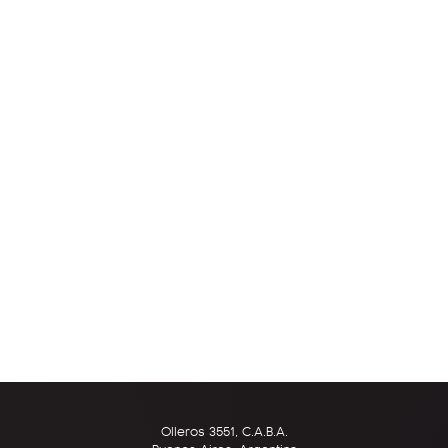
Olleros 3551, C.A.B.A.