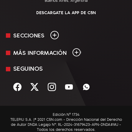
Buenos Aires, Argentina
DESCARGATE LA APP DE C5N
SECCIONES
MÁS INFORMACIÓN
En Vivo
Minuto Uno
SEGUINOS
Mediakit
Política
Términos y condiciones
Sociedad
Rss
Economía
Enfoque
Edición Nº 1734
C5N Autos
TELEPIU S.A. |© 2021 C5N.com - Dirección Nacional del Derecho
de Autor DNDA Legajo N°: RL-2024-31679423-APN-DNDA#MJ -
RatingCero
Todos los derechos reservados.