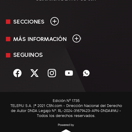
SECCIONES
MÁS INFORMACIÓN
En Vivo
Minuto Uno
SEGUINOS
Mediakit
Política
Términos y condiciones
Sociedad
Rss
Economía
Enfoque
Edición Nº 1735
C5N Autos
TELEPIU S.A. |© 2021 C5N.com - Dirección Nacional del Derecho
de Autor DNDA Legajo N°: RL-2024-31679423-APN-DNDA#MJ -
RatingCero
Todos los derechos reservados.
Deportes