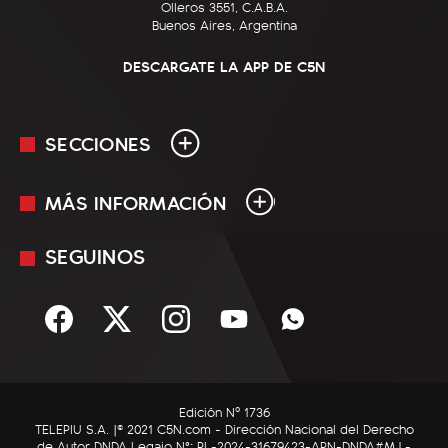
Olleros 3551, C.A.B.A.
Buenos Aires, Argentina
DESCARGATE LA APP DE C5N
SECCIONES
MÁS INFORMACIÓN
En Vivo
Minuto Uno
SEGUINOS
Mediakit
Política
Términos y condiciones
Sociedad
Rss
Economía
Enfoque
Edición Nº 1736
C5N Autos
TELEPIU S.A. |© 2021 C5N.com - Dirección Nacional del Derecho
de Autor DNDA Legajo N°: RL-2024-31679423-APN-DNDA#MJ -