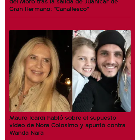
del Moro tras la salida de Juanicar de
Gran Hermano: "Canallesco"
Mauro Icardi habló sobre el supuesto
video de Nora Colosimo y apuntó contra
Wanda Nara