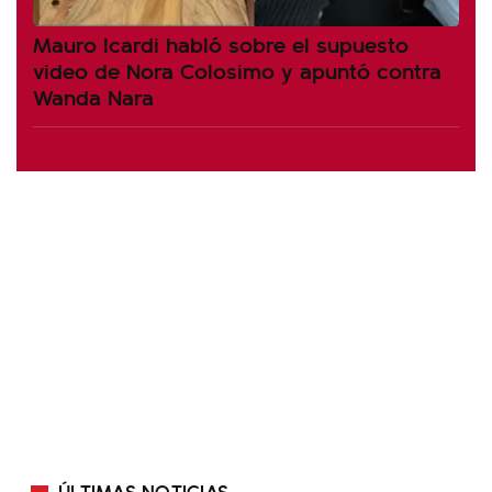
Mauro Icardi habló sobre el supuesto
video de Nora Colosimo y apuntó contra
Wanda Nara
ÚLTIMAS NOTICIAS