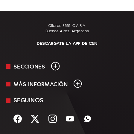
Olleros 3551, C.A.B.A.
Buenos Aires, Argentina
DESCARGATE LA APP DE C5N
SECCIONES
MÁS INFORMACIÓN
En Vivo
Minuto Uno
SEGUINOS
Mediakit
Política
Términos y condiciones
Sociedad
Rss
Economía