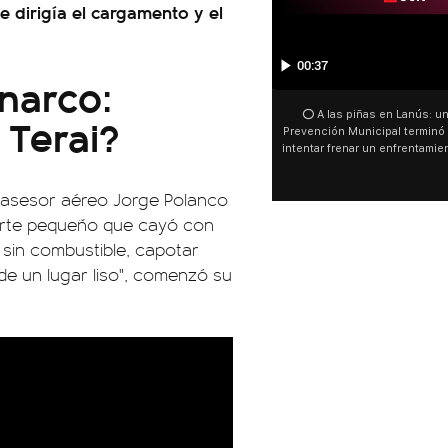
 dirigía el cargamento y el
00:00
 narco:
 Terai?
⭕En medio del tercer show d
Movistar Arena, el público can
se vende” y junto a la españ
ocurrió a dos días de la votac
Tierras.
l asesor aéreo Jorge Polanco
 porte pequeño que cayó con
 sin combustible, capotar
de un lugar liso", comenzó su