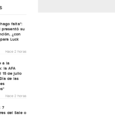
S
 hago falta":
i presentó su
nción, ¿con
 para Luck
Hace 2 horas
 a la
: la AFA
 15 de julio
Día de las
nes
es"
Hace 2 horas
: 7
res del Sale o