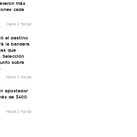
levaron más
llones cada
Hace 2 horas
ó el destino
rá la bandera
nas que
a Selección
riunfo sobre
a
Hace 2 horas
un apostador
 más de $400
Hace 2 horas