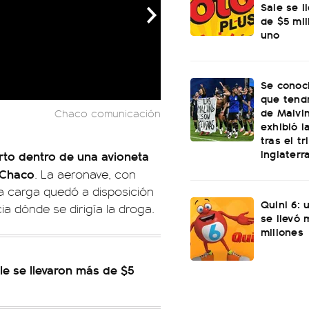
Sale se l
de $5 mi
uno
Se conoci
que tend
de Malvi
Chaco comunicación
exhibió l
tras el t
Inglaterr
rto dentro de una avioneta
 Chaco
. La aeronave, con
 La carga quedó a disposición
Quini 6: 
cia dónde se dirigía la droga.
se llevó
millones
le se llevaron más de $5