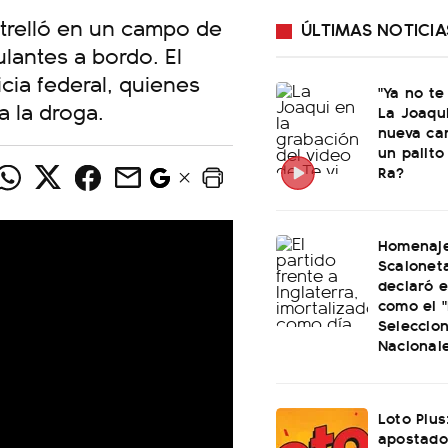
strelló en un campo de
ÚLTIMAS NOTICIA
ulantes a bordo. El
cia federal, quienes
"Ya no te
a la droga.
La Joaqu
nueva ca
un palito
Ra?
Homenaje
Scaloneta
declaró el
como el "
Seleccio
Nacional
Loto Plus
apostado